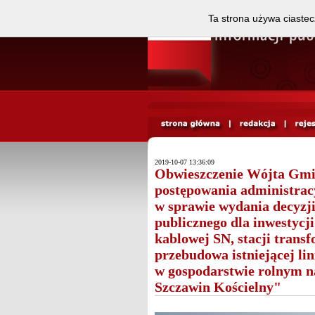
Ta strona używa ciastec
2019-10-07 13:36:09
Obwieszczenie Wójta Gmin
postępowania administracy
w sprawie wydania decyzji 
publicznego dla inwestycji
kablowej SN, stacji trans
przebudowa istniejącej li
w gospodarstwie rolnym na
Szczawin Kościelny"