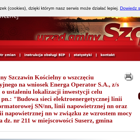
zek (cookies), dzięki którym nasz serwis może działać lepiej.
Dowiedz s
y Szczawin Kościelny o wszczęciu
jnego na wniosek Energa Operator S.A., z/s
o ustaleniu lokalizacji inwestycji celu
 pn.: "Budowa sieci elektroenergetycznej linii
formatorowej SN/nn, linii napowietrznej nn oraz
nii napowietrznej nn w związku ze wzrostem mocy
 dz. nr 211 w miejscowości Suserz, gmina