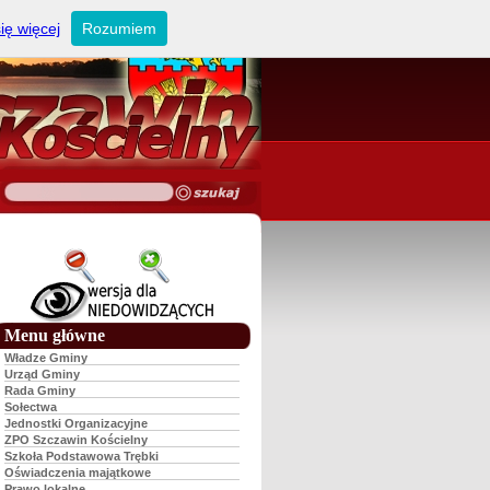
ię więcej
Rozumiem
Menu główne
Władze Gminy
Urząd Gminy
Rada Gminy
Sołectwa
Jednostki Organizacyjne
ZPO Szczawin Kościelny
Szkoła Podstawowa Trębki
Oświadczenia majątkowe
Prawo lokalne