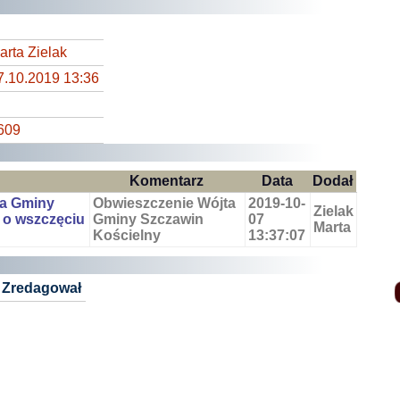
arta Zielak
7.10.2019 13:36
609
Komentarz
Data
Dodał
ta Gminy
Obwieszczenie Wójta
2019-10-
Zielak
 o wszczęciu
Gminy Szczawin
07
Marta
Kościelny
13:37:07
Zredagował