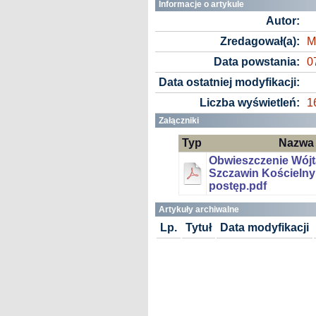
Informacje o artykule
Autor:
Zredagował(a):
M
Data powstania:
0
Data ostatniej modyfikacji:
Liczba wyświetleń:
1
Załączniki
Typ
Nazwa
Obwieszczenie Wój
Szczawin Kościelny
postęp.pdf
Artykuły archiwalne
Lp.
Tytuł
Data modyfikacji