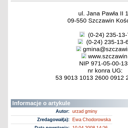
ul. Jana Pawła II 
09-550 Szczawin Kośc
(0-24) 235-13-
(0-24) 235-13-
gmina@szczawin
www.szczawin.
NIP 971-05-00-13
nr konra UG:
53 9013 1013 2600 0912 
Informacje o artykule
Autor:
urzad gminy
Zredagował(a):
Ewa Chodorowska
Data powstania:
10.04.2008 14:26