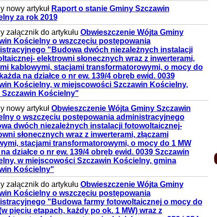
y nowy artykuł
Raport o stanie Gminy Szczawin
lny za rok 2019
 załącznik do artykułu
Obwieszczenie Wójta Gminy
win Kościelny o wszczęciu postępowania
istracyjnego "Budowa dwóch niezależnych instalacji
ltaicznej- elektrowni słonecznych wraz z inwerterami,
ami kablowymi, stacjami transformatorowymi, o mocy do
ażda na działce o nr ew. 139/4 obręb ewid. 0039
win Kościelny, w miejscowości Szczawin Kościelny,
 Szczawin Kościelny"
y nowy artykuł
Obwieszczenie Wójta Gminy Szczawin
elny o wszczęciu postępowania administracyjnego
a dwóch niezależnych instalacji fotowoltaicznej-
owni słonecznych wraz z inwerterami, złączami
wymi, stacjami transformatorowymi, o mocy do 1 MW
na działce o nr ew. 139/4 obręb ewid. 0039 Szczawin
elny, w miejscowości Szczawin Kościelny, gmina
win Kościelny"
 załącznik do artykułu
Obwieszczenie Wójta Gminy
win Kościelny o wszczęciu postępowania
istracyjnego "Budowa farmy fotowoltaicznej o mocy do
w pięciu etapach, każdy po ok. 1 MW) wraz z