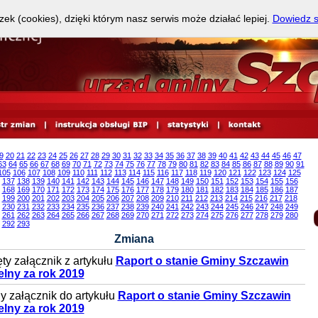
zek (cookies), dzięki którym nasz serwis może działać lepiej.
Dowiedz s
9
20
21
22
23
24
25
26
27
28
29
30
31
32
33
34
35
36
37
38
39
40
41
42
43
44
45
46
47
63
64
65
66
67
68
69
70
71
72
73
74
75
76
77
78
79
80
81
82
83
84
85
86
87
88
89
90
91
105
106
107
108
109
110
111
112
113
114
115
116
117
118
119
120
121
122
123
124
125
137
138
139
140
141
142
143
144
145
146
147
148
149
150
151
152
153
154
155
156
168
169
170
171
172
173
174
175
176
177
178
179
180
181
182
183
184
185
186
187
199
200
201
202
203
204
205
206
207
208
209
210
211
212
213
214
215
216
217
218
230
231
232
233
234
235
236
237
238
239
240
241
242
243
244
245
246
247
248
249
261
262
263
264
265
266
267
268
269
270
271
272
273
274
275
276
277
278
279
280
292
293
Zmiana
ty załącznik z artykułu
Raport o stanie Gminy Szczawin
lny za rok 2019
 załącznik do artykułu
Raport o stanie Gminy Szczawin
lny za rok 2019