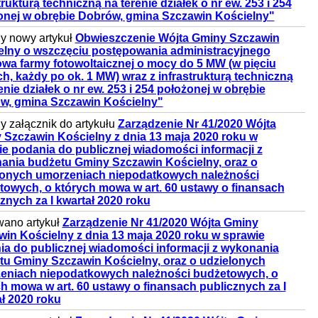
trukturą techniczną na terenie działek o nr ew. 253 i 254
onej w obrębie Dobrów, gmina Szczawin Kościelny"
y nowy artykuł
Obwieszczenie Wójta Gminy Szczawin
elny o wszczęciu postępowania administracyjnego
wa farmy fotowoltaicznej o mocy do 5 MW (w pięciu
h, każdy po ok. 1 MW) wraz z infrastrukturą techniczną
enie działek o nr ew. 253 i 254 położonej w obrębie
w, gmina Szczawin Kościelny"
 załącznik do artykułu
Zarządzenie Nr 41/2020 Wójta
 Szczawin Kościelny z dnia 13 maja 2020 roku w
e podania do publicznej wiadomości informacji z
ania budżetu Gminy Szczawin Kościelny, oraz o
lonych umorzeniach niepodatkowych należności
towych, o których mowa w art. 60 ustawy o finansach
znych za I kwartał 2020 roku
wano artykuł
Zarządzenie Nr 41/2020 Wójta Gminy
win Kościelny z dnia 13 maja 2020 roku w sprawie
ia do publicznej wiadomości informacji z wykonania
tu Gminy Szczawin Kościelny, oraz o udzielonych
eniach niepodatkowych należności budżetowych, o
h mowa w art. 60 ustawy o finansach publicznych za I
ł 2020 roku