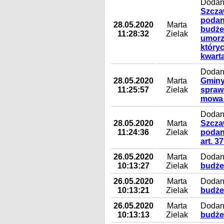
Dodan
Szcza
podan
28.05.2020
Marta
budże
11:28:32
Zielak
umorz
któryc
kwarta
Dodany
28.05.2020
Marta
Gminy
11:25:57
Zielak
sprawi
mowa w 
Dodan
28.05.2020
Marta
Szcza
11:24:36
Zielak
podani
art. 37
26.05.2020
Marta
Dodany
10:13:27
Zielak
budże
26.05.2020
Marta
Dodany
10:13:21
Zielak
budże
26.05.2020
Marta
Dodany
10:13:13
Zielak
budże