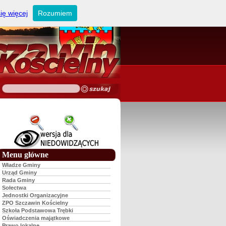
ię więcej
Rozumiem
Menu główne
Władze Gminy
Urząd Gminy
Rada Gminy
Sołectwa
Jednostki Organizacyjne
ZPO Szczawin Kościelny
Szkoła Podstawowa Trębki
Oświadczenia majątkowe
Prawo lokalne