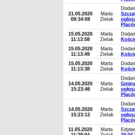
Dodan
21.05.2020
Marta
Szczaw
09:34:08
Zielak
ogłos
Placó
15.05.2020
Marta
Dodany
11:13:58
Zielak
Koście
15.05.2020
Marta
Dodany
11:13:49
Zielak
Koście
15.05.2020
Marta
Dodany
11:13:38
Zielak
Koście
Dodany
14.05.2020
Marta
Gminy 
15:23:46
Zielak
ogłos
Placó
Dodan
14.05.2020
Marta
Szczaw
15:23:12
Zielak
ogłos
Placó
11.05.2020
Marta
Edyto
11:28:04
Zielak
30.04.