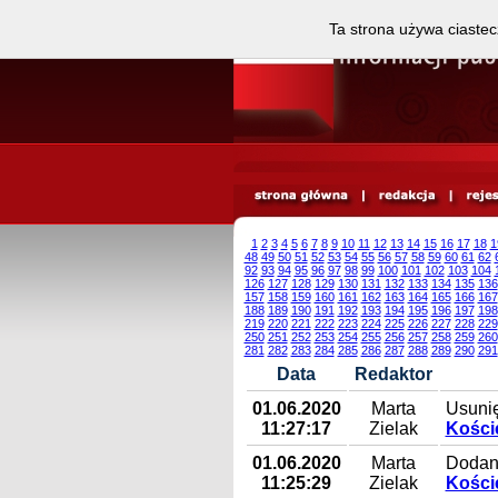
Ta strona używa ciastec
1
2
3
4
5
6
7
8
9
10
11
12
13
14
15
16
17
18
1
48
49
50
51
52
53
54
55
56
57
58
59
60
61
62
92
93
94
95
96
97
98
99
100
101
102
103
104
126
127
128
129
130
131
132
133
134
135
136
157
158
159
160
161
162
163
164
165
166
167
188
189
190
191
192
193
194
195
196
197
198
219
220
221
222
223
224
225
226
227
228
229
250
251
252
253
254
255
256
257
258
259
260
281
282
283
284
285
286
287
288
289
290
291
Data
Redaktor
01.06.2020
Marta
Usunię
11:27:17
Zielak
Koście
01.06.2020
Marta
Dodany
11:25:29
Zielak
Koście