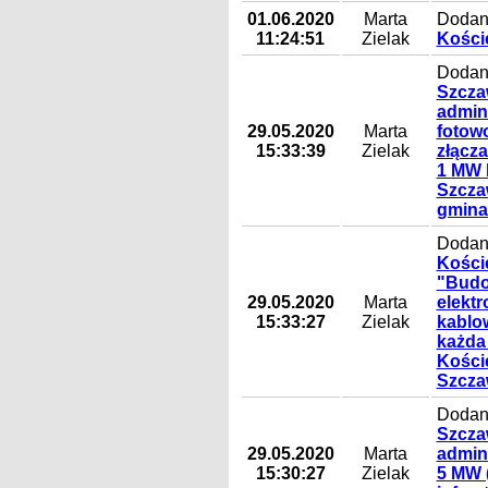
01.06.2020
Marta
Dodan
11:24:51
Zielak
Koście
Dodany
Szcza
admin
29.05.2020
Marta
fotowo
15:33:39
Zielak
złącz
1 MW k
Szcza
gmina
Dodan
Kości
"Budow
29.05.2020
Marta
elektr
15:33:27
Zielak
kablo
każda 
Kości
Szcza
Dodany
Szcza
29.05.2020
Marta
admin
15:30:27
Zielak
5 MW (