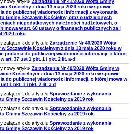
y nowy artykuł
Zarządzenie Nr 41/2020 Wójta Gminy
win Kościelny z dnia 13 maja 2020 roku w sprawie
ia do publicznej wiadomości informacji z wykonania
tu Gminy Szczawin Kościelny, oraz o udzielonych
eniach niepodatkowych należności budżetowych, o
h mowa w art. 60 ustawy o finansach publicznych za I
ł 2020 roku
 załącznik do artykułu
Zarządzenie Nr 40/2020 Wójta
 w Szczawinie Kościelnym z dnia 13 maja 2020 roku w
e podania do publicznej wiadomości informacji, o której
art. 37 ust 1 pkt. 1 i pkt. 2 lit. a-d
y nowy artykuł
Zarządzenie Nr 40/2020 Wójta Gminy w
winie Kościelnym z dnia 13 maja 2020 roku w sprawie
a do publicznej wiadomości informacji, o której mowa w
 ust 1 pkt. 1 i pkt. 2 lit. a-d
 załącznik do artykułu
Sprawozdanie z wykonania
tu Gminy Szczawin Kościelny za 2019 rok
 załącznik do artykułu
Sprawozdanie z wykonania
tu Gminy Szczawin Kościelny za 2019 rok
 załącznik do artykułu
Sprawozdanie z wykonania
tu Gminy Szczawin Kościelny za 2019 rok