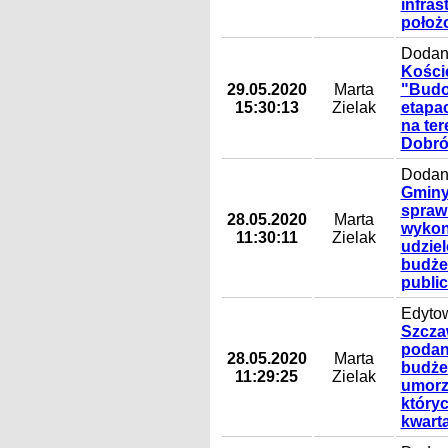
infras
położ
Dodan
Kości
29.05.2020
Marta
"Budo
15:30:13
Zielak
etapac
na ter
Dobró
Dodany
Gminy
sprawi
28.05.2020
Marta
wykon
11:30:11
Zielak
udzie
budże
public
Edyto
Szcza
podan
28.05.2020
Marta
budże
11:29:25
Zielak
umorz
któryc
kwarta