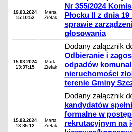
Nr 355/2024 Komi
19.03.2024
Marta
Płocku II z dnia 19
15:10:52
Zielak
sprawie zarządzeni
głosowania
Dodany załącznik do
Odbieranie i zago
15.03.2024
Marta
odpadów komunal
13:37:15
Zielak
nieruchomości zlo
terenie Gminy Szc
Dodany załącznik d
kandydatów spełn
formalne w postę
15.03.2024
Marta
rekrutacyjnym na 
13:35:12
Zielak