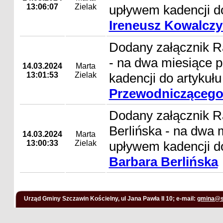
13:06:07
Zielak
upływem kadencji d
Ireneusz Kowalczy
Dodany załącznik R
- na dwa miesiące 
14.03.2024
Marta
13:01:53
Zielak
kadencji do artykuł
Przewodniczącego
Dodany załącznik R
Berlińska - na dwa 
14.03.2024
Marta
13:00:33
Zielak
upływem kadencji d
Barbara Berlińska
Urząd Gminy Szczawin Kościelny, ul Jana Pawła II 10; e-mail:
gmina@s