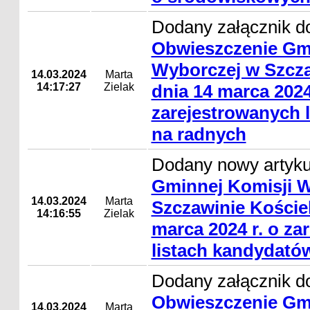
Dodany załącznik do
Obwieszczenie Gm
Wyborczej w Szcza
14.03.2024
Marta
14:17:27
Zielak
dnia 14 marca 2024
zarejestrowanych 
na radnych
Dodany nowy artyk
Gminnej Komisji 
14.03.2024
Marta
Szczawinie Koście
14:16:55
Zielak
marca 2024 r. o za
listach kandydató
Dodany załącznik do
Obwieszczenie Gm
14.03.2024
Marta