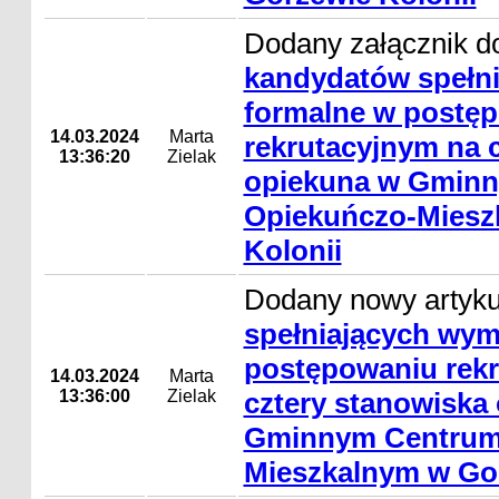
Dodany załącznik d
kandydatów spełn
formalne w postę
14.03.2024
Marta
rekrutacyjnym na 
13:36:20
Zielak
opiekuna w Gmin
Opiekuńczo-Miesz
Kolonii
Dodany nowy artyk
spełniających wym
postępowaniu rek
14.03.2024
Marta
13:36:00
Zielak
cztery stanowiska
Gminnym Centrum
Mieszkalnym w Gor