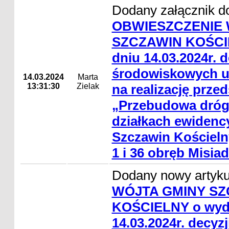
Dodany załącznik do
OBWIESZCZENIE 
SZCZAWIN KOŚCIE
dniu 14.03.2024r. d
środowiskowych 
14.03.2024
Marta
13:31:30
Zielak
na realizację przed
„Przebudowa dróg
działkach ewidenc
Szczawin Kościelny
1 i 36 obręb Misiad
Dodany nowy artyk
WÓJTA GMINY SZ
KOŚCIELNY o wyd
14.03.2024r. decyzj