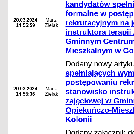
kandydatów spełn
formalne w postę
20.03.2024
Marta
rekrutacyjnym na 
14:55:59
Zielak
instruktora terapii
Gminnym Centrum
Mieszkalnym w Gor
Dodany nowy artyk
spełniających wym
postępowaniu rekr
20.03.2024
Marta
stanowisko instruk
14:55:36
Zielak
zajęciowej w Gmi
Opiekuńczo-Miesz
Kolonii
Dodany załącznik do