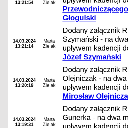
upływem kadencji d
13:21:54
Zielak
Przewodniczącego
Głogulski
Dodany załącznik R
Szymański - na dwa
14.03.2024
Marta
13:21:14
Zielak
upływem kadencji d
Józef Szymański
Dodany załącznik R
Olejniczak - na dwa
14.03.2024
Marta
13:20:19
Zielak
upływem kadencji d
Mirosław Olejnicz
Dodany załącznik 
Gunerka - na dwa m
14.03.2024
Marta
13:19:31
Zielak
upływem kadencji d