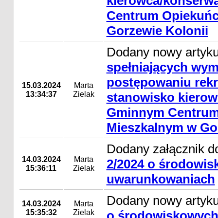
kierowca/konserw
Centrum Opiekuńc
Gorzewie Kolonii
Dodany nowy artyk
spełniających wym
postępowaniu rekr
15.03.2024
Marta
13:34:37
Zielak
stanowisko kierow
Gminnym Centrum
Mieszkalnym w Gor
Dodany załącznik d
14.03.2024
Marta
2/2024 o środowi
15:36:11
Zielak
uwarunkowaniach
Dodany nowy artyk
14.03.2024
Marta
15:35:32
Zielak
o środowiskowyc