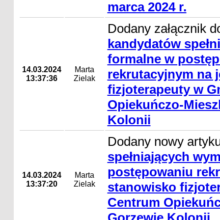
marca 2024 r.
Dodany załącznik d
kandydatów spełn
formalne w postę
14.03.2024
Marta
rekrutacyjnym na 
13:37:36
Zielak
fizjoterapeuty w
Opiekuńczo-Miesz
Kolonii
Dodany nowy artyk
spełniających wym
postępowaniu rekr
14.03.2024
Marta
13:37:20
Zielak
stanowisko fizjot
Centrum Opiekuńc
Gorzewie Kolonii