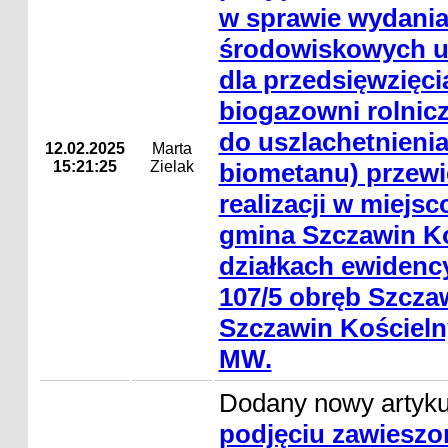
w sprawie wydania
środowiskowych 
dla przedsięwzięc
biogazowni rolnicze
do uszlachetnienia
12.02.2025
Marta
15:21:25
Zielak
biometanu) przew
realizacji w miejs
gmina Szczawin Ko
działkach ewidency
107/5 obręb Szcza
Szczawin Kościeln
MW.
Dodany nowy artyk
podjęciu zawiesz