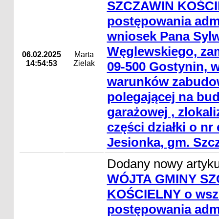
SZCZAWIN KOŚCIE
postępowania admi
wniosek Pana Sylw
Węglewskiego, zam
06.02.2025
Marta
14:54:53
Zielak
09-500 Gostynin, w
warunków zabudowy
polegającej na bu
garażowej , zlokal
części działki o nr
Jesionka, gm. Szc
Dodany nowy artyk
WÓJTA GMINY SZ
KOŚCIELNY o wsz
postępowania admi