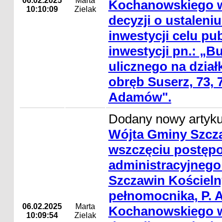
06.02.2025
Marta
Kochanowskiego w
10:10:09
Zielak
decyzji o ustaleniu 
inwestycji celu pu
inwestycji pn.: „B
ulicznego na dział
obręb Suserz, 73, 7
Adamów".
Dodany nowy artyk
Wójta Gminy Szcza
wszczęciu postęp
administracyjnego
Szczawin Kościelny
pełnomocnika, P. 
06.02.2025
Marta
Kochanowskiego w
10:09:54
Zielak