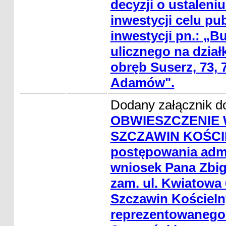
decyzji o ustaleniu 
inwestycji celu pu
inwestycji pn.: „B
ulicznego na dział
obręb Suserz, 73, 7
Adamów".
Dodany załącznik do
OBWIESZCZENIE 
SZCZAWIN KOŚCIE
postępowania admi
wniosek Pana Zbig
zam. ul. Kwiatowa 
Szczawin Kościeln
reprezentowanego