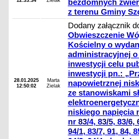
12:33:34
Zielak
bezdomnych zwierz
z terenu Gminy Sz
Dodany załącznik do
Obwieszczenie Wó
Kościelny o wydan
administracyjnej o 
inwestycji celu pu
inwestycji pn.: „P
28.01.2025
Marta
napowietrznej nisk
12:50:02
Zielak
ze stanowiskami 
elektroenergetyczn
niskiego napięcia 
nr 83/4, 83/5, 83/6, 
94/1, 83/7, 91, 84, 8