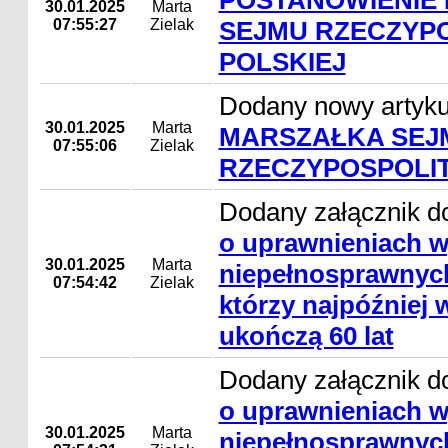
POSTANOWIENIE
30.01.2025
Marta
07:55:27
Zielak
SEJMU RZECZYP
POLSKIEJ
Dodany nowy artyk
30.01.2025
Marta
MARSZAŁKA SEJ
07:55:06
Zielak
RZECZYPOSPOLIT
Dodany załącznik d
o uprawnieniach 
30.01.2025
Marta
niepełnosprawnyc
07:54:42
Zielak
którzy najpóźniej 
ukończą 60 lat
Dodany załącznik d
o uprawnieniach 
30.01.2025
Marta
niepełnosprawnyc