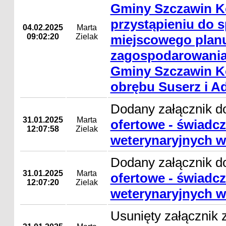
Gminy Szczawin K
przystąpieniu do 
04.02.2025
Marta
09:02:20
Zielak
miejscowego plan
zagospodarowania
Gminy Szczawin Ko
obrębu Suserz i 
Dodany załącznik d
31.01.2025
Marta
ofertowe - świadcz
12:07:58
Zielak
weterynaryjnych w
Dodany załącznik d
31.01.2025
Marta
ofertowe - świadcz
12:07:20
Zielak
weterynaryjnych w
Usunięty załącznik 