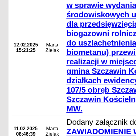
w sprawie wydania
środowiskowych 
dla przedsięwzięc
biogazowni rolnicze
do uszlachetnienia
12.02.2025
Marta
15:21:25
Zielak
biometanu) przew
realizacji w miejs
gmina Szczawin Ko
działkach ewidency
107/5 obręb Szcza
Szczawin Kościeln
MW.
Dodany załącznik do
11.02.2025
Marta
ZAWIADOMIENIE
08:46:39
Zielak