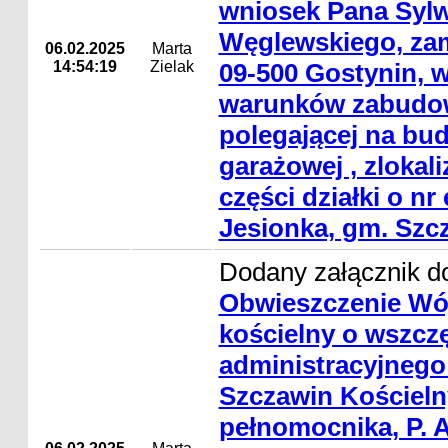
wniosek Pana Sylw
Węglewskiego, zam
06.02.2025
Marta
14:54:19
Zielak
09-500 Gostynin, w
warunków zabudowy
polegającej na bu
garażowej , zlokal
części działki o nr
Jesionka, gm. Szc
Dodany załącznik do
Obwieszczenie Wó
kościelny o wszcz
administracyjnego
Szczawin Kościelny
pełnomocnika, P. 