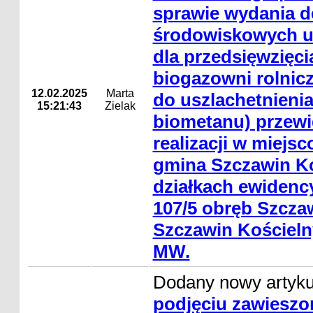
sprawie wydania de
środowiskowych 
dla przedsięwzięc
biogazowni rolnicze
12.02.2025
Marta
do uszlachetnienia
15:21:43
Zielak
biometanu) przew
realizacji w miejs
gmina Szczawin Ko
działkach ewidency
107/5 obręb Szcza
Szczawin Kościeln
MW.
Dodany nowy artyk
podjęciu zawiesz