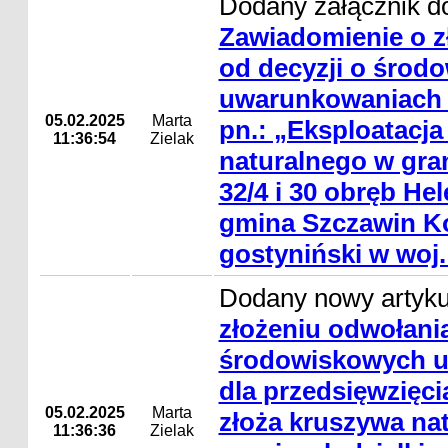
Dodany załącznik do
Zawiadomienie o z
od decyzji o środ
uwarunkowaniach d
05.02.2025
Marta
pn.: „Eksploatacja
11:36:54
Zielak
naturalnego w gran
32/4 i 30 obręb He
gmina Szczawin Ko
gostyniński w woj
Dodany nowy artyk
złożeniu odwołania
środowiskowych 
dla przedsięwzięci
05.02.2025
Marta
złoża kruszywa na
11:36:36
Zielak