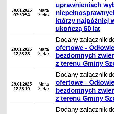
uprawnieniach wy
30.01.2025
Marta
niepełnosprawnyc
07:53:54
Zielak
którzy najpóźniej 
ukończą 60 lat
Dodany załącznik d
ofertowe - Odłowie
29.01.2025
Marta
12:38:23
Zielak
bezdomnych zwierz
z terenu Gminy Sz
Dodany załącznik d
ofertowe - Odłowie
29.01.2025
Marta
12:38:10
Zielak
bezdomnych zwierz
z terenu Gminy Sz
Dodany załącznik d