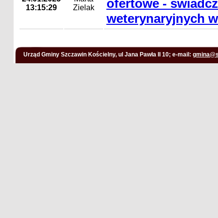
ofertowe - świadcz
13:15:29
Zielak
weterynaryjnych w
Urząd Gminy Szczawin Kościelny, ul Jana Pawła II 10; e-mail:
gmina@s