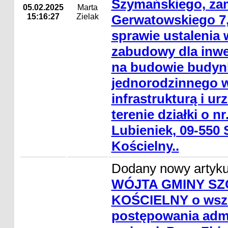
Szymańskiego, zam
05.02.2025
Marta
15:16:27
Zielak
Gerwatowskiego 7,
sprawie ustalenia
zabudowy dla inwes
na budowie budyn
jednorodzinnego w
infrastrukturą i u
terenie działki o nr
Lubieniek, 09-550
Kościelny..
Dodany nowy artyk
WÓJTA GMINY SZ
KOŚCIELNY o wsz
postępowania admi