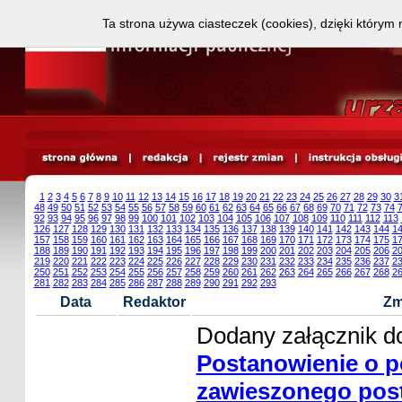
Ta strona używa ciasteczek (cookies), dzięki którym 
1
2
3
4
5
6
7
8
9
10
11
12
13
14
15
16
17
18
19
20
21
22
23
24
25
26
27
28
29
30
3
48
49
50
51
52
53
54
55
56
57
58
59
60
61
62
63
64
65
66
67
68
69
70
71
72
73
74
92
93
94
95
96
97
98
99
100
101
102
103
104
105
106
107
108
109
110
111
112
113
126
127
128
129
130
131
132
133
134
135
136
137
138
139
140
141
142
143
144
1
157
158
159
160
161
162
163
164
165
166
167
168
169
170
171
172
173
174
175
1
188
189
190
191
192
193
194
195
196
197
198
199
200
201
202
203
204
205
206
2
219
220
221
222
223
224
225
226
227
228
229
230
231
232
233
234
235
236
237
2
250
251
252
253
254
255
256
257
258
259
260
261
262
263
264
265
266
267
268
2
281
282
283
284
285
286
287
288
289
290
291
292
293
Data
Redaktor
Zm
Dodany załącznik do
Postanowienie o p
zawieszonego pos