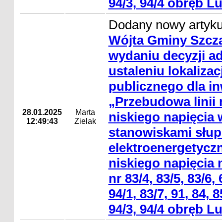
94/3, 94/4 obręb Lu
Dodany nowy artyk
Wójta Gminy Szcza
wydaniu decyzji ad
ustaleniu lokalizac
publicznego dla in
„Przebudowa linii 
28.01.2025
Marta
niskiego napięcia 
12:49:43
Zielak
stanowiskami słu
elektroenergetyczn
niskiego napięcia 
nr 83/4, 83/5, 83/6, 
94/1, 83/7, 91, 84, 8
94/3, 94/4 obręb Lu