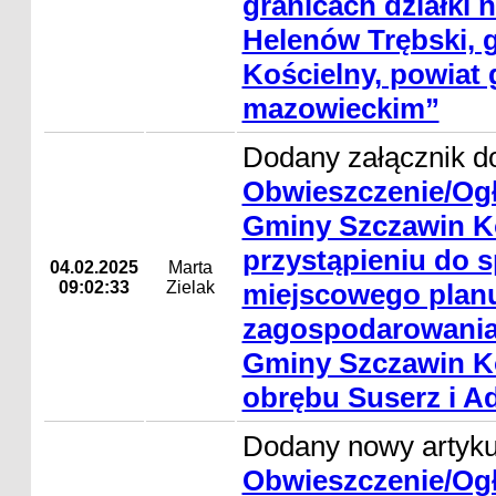
granicach działki n
Helenów Trębski, 
Kościelny, powiat 
mazowieckim”
Dodany załącznik do
Obwieszczenie/Ogł
Gminy Szczawin K
przystąpieniu do 
04.02.2025
Marta
09:02:33
Zielak
miejscowego plan
zagospodarowania
Gminy Szczawin Ko
obrębu Suserz i 
Dodany nowy artyku
Obwieszczenie/Ogł