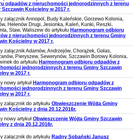
ru odpadów z nieruchomości jednorodzinnych z terenu
 Szczawin Kościelny w 2017 r.
 załącznik Annopol, Budy Kaleńskie, Gorzewo Kolonia,
w, Helenów Drugi, Jesionka, Kaleń, Kunki, Reszki,
ta, Staw, Waliszew do artykułu
Harmonogram odbioru
ów z nieruchomości jednorodzinnych z terenu Gminy
in Kościelny w 2017 r.
 załącznik Adamów, Andrzejów, Chorążek, Gołas,
anów, Pieryszew, Sewerynów, Szczawin Borowy Kolonia,
inek do artykułu
Harmonogram odbioru odpadów z
chomości jednorodzinnych z terenu Gminy Szczawin
lny w 2017 r.
y nowy artykuł
Harmonogram odbioru odpadów z
chomości jednorodzinnych z terenu Gminy Szczawin
lny w 2017 r.
 załącznik do artykułu
Obwieszczenie Wójta Gminy
in Kościelny z dnia 20.12.2016r.
y nowy artykuł
Obwieszczenie Wójta Gminy Szczawin
lny z dnia 20.12.2016r.
 załącznik do artykułu
Radny Sobański Janusz