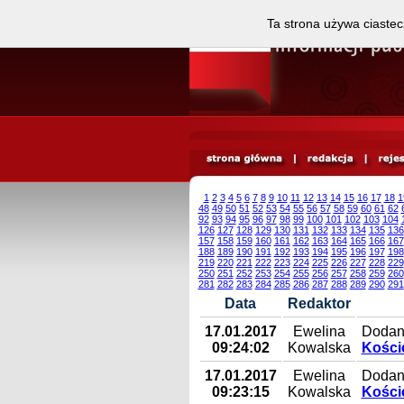
Ta strona używa ciastec
1
2
3
4
5
6
7
8
9
10
11
12
13
14
15
16
17
18
1
48
49
50
51
52
53
54
55
56
57
58
59
60
61
62
92
93
94
95
96
97
98
99
100
101
102
103
104
126
127
128
129
130
131
132
133
134
135
136
157
158
159
160
161
162
163
164
165
166
167
188
189
190
191
192
193
194
195
196
197
198
219
220
221
222
223
224
225
226
227
228
229
250
251
252
253
254
255
256
257
258
259
260
281
282
283
284
285
286
287
288
289
290
291
Data
Redaktor
17.01.2017
Ewelina
Dodany
09:24:02
Kowalska
Koście
17.01.2017
Ewelina
Dodany
09:23:15
Kowalska
Koście