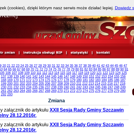
zek (cookies), dzięki którym nasz serwis może działać lepiej.
Dowiedz s
9
20
21
22
23
24
25
26
27
28
29
30
31
32
33
34
35
36
37
38
39
40
41
42
43
44
45
46
47
63
64
65
66
67
68
69
70
71
72
73
74
75
76
77
78
79
80
81
82
83
84
85
86
87
88
89
90
91
105
106
107
108
109
110
111
112
113
114
115
116
117
118
119
120
121
122
123
124
125
137
138
139
140
141
142
143
144
145
146
147
148
149
150
151
152
153
154
155
156
168
169
170
171
172
173
174
175
176
177
178
179
180
181
182
183
184
185
186
187
199
200
201
202
203
204
205
206
207
208
209
210
211
212
213
214
215
216
217
218
230
231
232
233
234
235
236
237
238
239
240
241
242
243
244
245
246
247
248
249
261
262
263
264
265
266
267
268
269
270
271
272
273
274
275
276
277
278
279
280
292
293
Zmiana
 załącznik do artykułu
XXII Sesja Rady Gminy Szczawin
lny 28.12.2016r.
 załącznik do artykułu
XXII Sesja Rady Gminy Szczawin
lny 28.12.2016r.