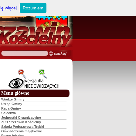
ię więcej
Rozumiem
Menu główne
Władze Gminy
Urząd Gminy
Rada Gminy
Sołectwa
Jednostki Organizacyjne
ZPO Szczawin Kościelny
Szkoła Podstawowa Trębki
Oświadczenia majątkowe
Prawo lokalne