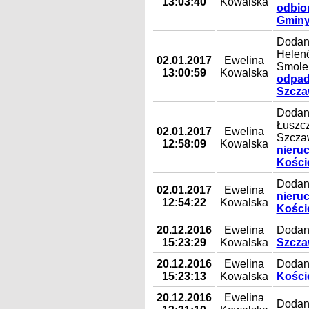
13:03:40
Kowalska
odbio
Gminy
Dodany
Helenó
02.01.2017
Ewelina
Smolen
13:00:59
Kowalska
odpad
Szczaw
Dodany
Łuszcz
02.01.2017
Ewelina
Szczaw
12:58:09
Kowalska
nieru
Koście
Dodan
02.01.2017
Ewelina
nieru
12:54:22
Kowalska
Koście
20.12.2016
Ewelina
Dodany
15:23:29
Kowalska
Szczaw
20.12.2016
Ewelina
Dodan
15:23:13
Kowalska
Koście
20.12.2016
Ewelina
Dodany