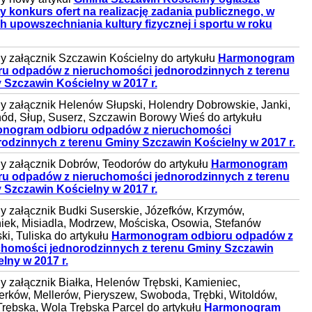
y konkurs ofert na realizację zadania publicznego, w
 upowszechniania kultury fizycznej i sportu w roku
 załącznik Szczawin Kościelny do artykułu
Harmonogram
ru odpadów z nieruchomości jednorodzinnych z terenu
 Szczawin Kościelny w 2017 r.
 załącznik Helenów Słupski, Holendry Dobrowskie, Janki,
ód, Słup, Suserz, Szczawin Borowy Wieś do artykułu
nogram odbioru odpadów z nieruchomości
rodzinnych z terenu Gminy Szczawin Kościelny w 2017 r.
 załącznik Dobrów, Teodorów do artykułu
Harmonogram
ru odpadów z nieruchomości jednorodzinnych z terenu
 Szczawin Kościelny w 2017 r.
 załącznik Budki Suserskie, Józefków, Krzymów,
iek, Misiadla, Modrzew, Mościska, Osowia, Stefanów
ki, Tuliska do artykułu
Harmonogram odbioru odpadów z
chomości jednorodzinnych z terenu Gminy Szczawin
lny w 2017 r.
 załącznik Białka, Helenów Trębski, Kamieniec,
rków, Mellerów, Pieryszew, Swoboda, Trębki, Witoldów,
rębska, Wola Trębska Parcel do artykułu
Harmonogram