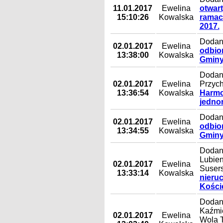
11.01.2017
Ewelina
otwart
15:10:26
Kowalska
ramach
2017.
Dodany
02.01.2017
Ewelina
odbio
13:38:00
Kowalska
Gminy
Dodany
02.01.2017
Ewelina
Przych
13:36:54
Kowalska
Harmo
jedno
Dodany
02.01.2017
Ewelina
odbio
13:34:55
Kowalska
Gminy
Dodany
Lubien
02.01.2017
Ewelina
Susers
13:33:14
Kowalska
nieru
Koście
Dodany
Kaźmie
02.01.2017
Ewelina
Wola T