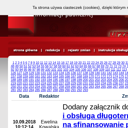
Ta strona używa ciasteczek (cookies), dzięki którym 
1
2
3
4
5
6
7
8
9
10
11
12
13
14
15
16
17
18
19
20
21
22
23
24
25
26
27
28
29
30
3
48
49
50
51
52
53
54
55
56
57
58
59
60
61
62
63
64
65
66
67
68
69
70
71
72
73
74
92
93
94
95
96
97
98
99
100
101
102
103
104
105
106
107
108
109
110
111
112
113
126
127
128
129
130
131
132
133
134
135
136
137
138
139
140
141
142
143
144
1
157
158
159
160
161
162
163
164
165
166
167
168
169
170
171
172
173
174
175
1
188
189
190
191
192
193
194
195
196
197
198
199
200
201
202
203
204
205
206
2
219
220
221
222
223
224
225
226
227
228
229
230
231
232
233
234
235
236
237
2
250
251
252
253
254
255
256
257
258
259
260
261
262
263
264
265
266
267
268
2
281
282
283
284
285
286
287
288
289
290
291
292
293
Data
Redaktor
Zm
Dodany załącznik d
i obsługa długote
10.09.2018
Ewelina
na sfinansowanie
10:12:14
Kowalska