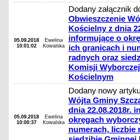
Dodany załącznik do
Obwieszczenie Wó
Kościelny z dnia 22
informujące o okr
05.09.2018
Ewelina
10:01:02
Kowalska
ich granicach i nu
radnych oraz sied
Komisji Wyborczej
Kościelnym
Dodany nowy artyk
Wójta Gminy Szcza
dnia 22.08.2018r. 
05.09.2018
Ewelina
okręgach wyborczy
10:00:37
Kowalska
numerach, liczbie 
siedzibie Gminnej