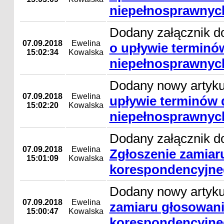
niepełnosprawnyc
Dodany załącznik d
07.09.2018
Ewelina
o upływie terminó
15:02:34
Kowalska
niepełnosprawnyc
Dodany nowy artyk
07.09.2018
Ewelina
upływie terminów 
15:02:20
Kowalska
niepełnosprawnyc
Dodany załącznik do
07.09.2018
Ewelina
Zgłoszenie zamiar
15:01:09
Kowalska
korespondencyjn
Dodany nowy artyk
07.09.2018
Ewelina
zamiaru głosowan
15:00:47
Kowalska
korespondencyjn