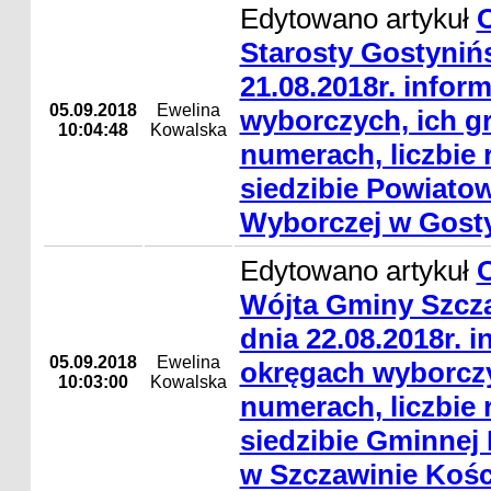
Edytowano artykuł
Starosty Gostyniń
21.08.2018r. infor
05.09.2018
Ewelina
wyborczych, ich gr
10:04:48
Kowalska
numerach, liczbie 
siedzibie Powiatow
Wyborczej w Gosty
Edytowano artykuł
Wójta Gminy Szcza
dnia 22.08.2018r. 
05.09.2018
Ewelina
okręgach wyborczy
10:03:00
Kowalska
numerach, liczbie 
siedzibie Gminnej
w Szczawinie Koś