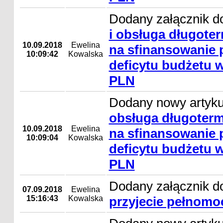
Dodany załącznik d
i obsługa długote
10.09.2018
Ewelina
na sfinansowanie
10:09:42
Kowalska
deficytu budżetu w
PLN
Dodany nowy artyk
obsługa długoter
10.09.2018
Ewelina
na sfinansowanie
10:09:04
Kowalska
deficytu budżetu w
PLN
Dodany załącznik d
07.09.2018
Ewelina
15:16:43
Kowalska
przyjecie pełnomo