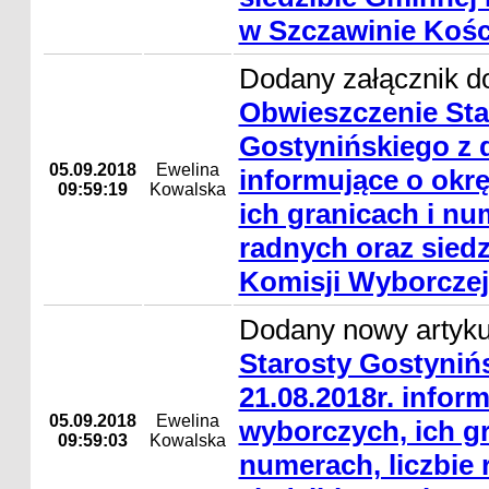
w Szczawinie Koś
Dodany załącznik do
Obwieszczenie Sta
Gostynińskiego z d
05.09.2018
Ewelina
informujące o okr
09:59:19
Kowalska
ich granicach i nu
radnych oraz sied
Komisji Wyborczej
Dodany nowy artyk
Starosty Gostyniń
21.08.2018r. infor
05.09.2018
Ewelina
wyborczych, ich gr
09:59:03
Kowalska
numerach, liczbie 