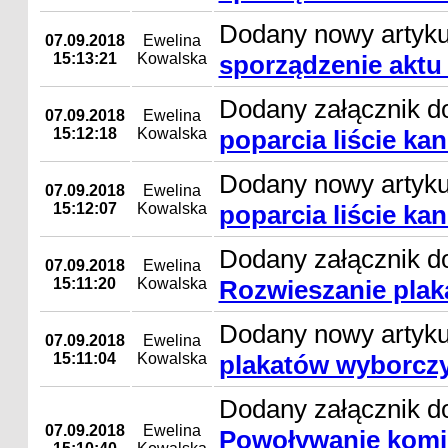
Dodany nowy artyk
07.09.2018
Ewelina
15:13:21
Kowalska
sporządzenie aktu
Dodany załącznik d
07.09.2018
Ewelina
15:12:18
Kowalska
poparcia liście k
Dodany nowy artyk
07.09.2018
Ewelina
15:12:07
Kowalska
poparcia liście k
Dodany załącznik do
07.09.2018
Ewelina
15:11:20
Kowalska
Rozwieszanie pla
Dodany nowy artyk
07.09.2018
Ewelina
15:11:04
Kowalska
plakatów wyborcz
Dodany załącznik do
07.09.2018
Ewelina
Powoływanie komi