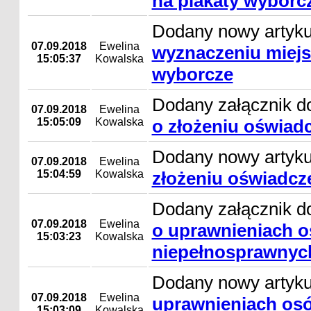
na plakaty wyborc
Dodany nowy artyk
07.09.2018
Ewelina
wyznaczeniu miejs
15:05:37
Kowalska
wyborcze
Dodany załącznik d
07.09.2018
Ewelina
15:05:09
Kowalska
o złożeniu oświadc
Dodany nowy artyk
07.09.2018
Ewelina
15:04:59
Kowalska
złożeniu oświadcz
Dodany załącznik d
07.09.2018
Ewelina
o uprawnieniach 
15:03:23
Kowalska
niepełnosprawnyc
Dodany nowy artyk
07.09.2018
Ewelina
uprawnieniach os
15:03:09
Kowalska