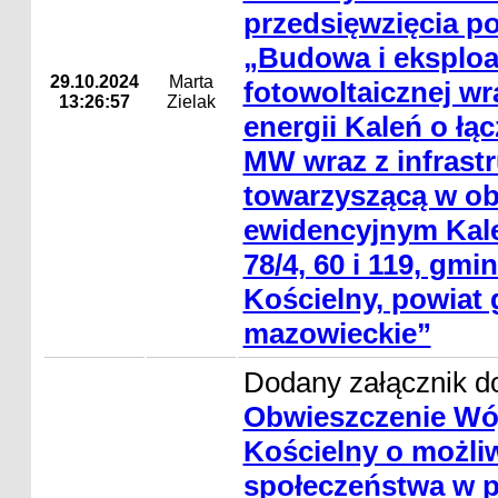
przedsięwzięcia p
„Budowa i eksploa
29.10.2024
Marta
fotowoltaicznej w
13:26:57
Zielak
energii Kaleń o łą
MW wraz z infrastr
towarzyszącą w ob
ewidencyjnym Kaleń
78/4, 60 i 119, gm
Kościelny, powiat 
mazowieckie”
Dodany załącznik do
Obwieszczenie Wó
Kościelny o możli
społeczeństwa w 