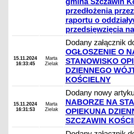
gmina Szczawin Ko
przedłożenia prz
raportu o oddział
przedsięwzięcia n
Dodany załącznik do
OGŁOSZENIE O N
15.11.2024
Marta
STANOWISKO OP
16:33:45
Zielak
DZIENNEGO WÓJT
KOŚCIELNY
Dodany nowy artyk
NABORZE NA ST
15.11.2024
Marta
16:31:53
Zielak
OPIEKUNA DZIEN
SZCZAWIN KOŚCI
Dodany załącznik do