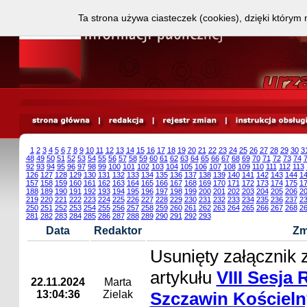
Ta strona używa ciasteczek (cookies), dzięki którym 
1
2
3
4
5
6
7
8
9
10
11
12
13
14
15
16
17
18
19
20
21
22
23
24
25
26
27
28
29
30
3
48
49
50
51
52
53
54
55
56
57
58
59
60
61
62
63
64
65
66
67
68
69
70
71
72
73
74
92
93
94
95
96
97
98
99
100
101
102
103
104
105
106
107
108
109
110
111
112
113
126
127
128
129
130
131
132
133
134
135
136
137
138
139
140
141
142
143
144
1
157
158
159
160
161
162
163
164
165
166
167
168
169
170
171
172
173
174
175
1
188
189
190
191
192
193
194
195
196
197
198
199
200
201
202
203
204
205
206
2
219
220
221
222
223
224
225
226
227
228
229
230
231
232
233
234
235
236
237
2
250
251
252
253
254
255
256
257
258
259
260
261
262
263
264
265
266
267
268
2
281
282
283
284
285
286
287
288
289
290
291
292
293
Data
Redaktor
Zm
Usunięty załącznik 
artykułu
VIII Sesja
22.11.2024
Marta
13:04:36
Zielak
Szczawin Kościeln