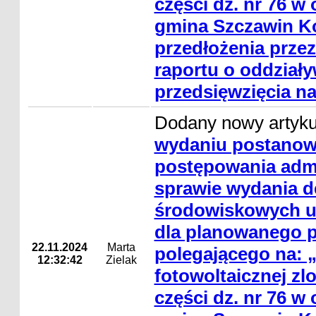
części dz. nr 76 w
gmina Szczawin Ko
przedłożenia prz
raportu o oddział
przedsięwzięcia n
Dodany nowy artyk
wydaniu postanowi
postępowania adm
sprawie wydania de
środowiskowych 
dla planowanego p
22.11.2024
Marta
polegającego na:
12:32:42
Zielak
fotowoltaicznej zl
części dz. nr 76 w