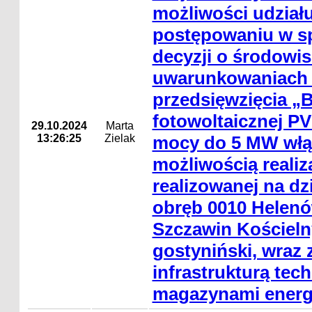
możliwości udział
postępowaniu w s
decyzji o środowi
uwarunkowaniach r
przedsięwzięcia „
fotowoltaicznej P
29.10.2024
Marta
13:26:25
Zielak
mocy do 5 MW włąc
możliwością realiz
realizowanej na dzi
obręb 0010 Helenó
Szczawin Kościeln
gostyniński, wraz 
infrastrukturą tec
magazynami energi