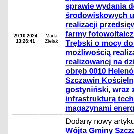
sprawie wydania de
środowiskowych 
realizacji przedsi
farmy fotowoltaic
29.10.2024
Marta
13:26:41
Zielak
Trębski o mocy do
możliwością realiz
realizowanej na dzi
obręb 0010 Helenó
Szczawin Kościeln
gostyniński, wraz 
infrastrukturą tec
magazynami energi
Dodany nowy artyk
Wójta Gminy Szcza