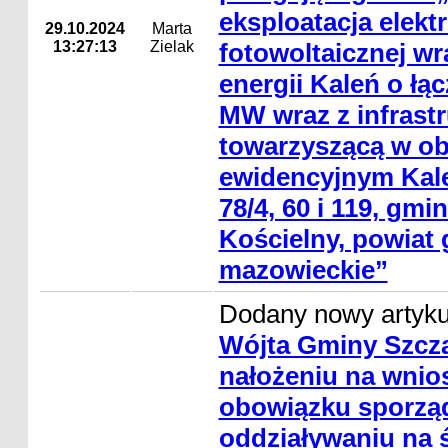
eksploatacja elekt
29.10.2024
Marta
13:27:13
Zielak
fotowoltaicznej w
energii Kaleń o łą
MW wraz z infrastr
towarzyszącą w ob
ewidencyjnym Kaleń
78/4, 60 i 119, gm
Kościelny, powiat 
mazowieckie”
Dodany nowy artyk
Wójta Gminy Szcza
nałożeniu na wni
obowiązku sporząd
oddziaływaniu na 