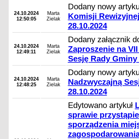
Dodany nowy artyk
24.10.2024
Marta
Komisji Rewizyjne
12:50:05
Zielak
28.10.2024
Dodany załącznik do
24.10.2024
Marta
Zaproszenie na VI
12:49:11
Zielak
Sesję Rady Gminy 
Dodany nowy artyk
24.10.2024
Marta
Nadzwyczajną Ses
12:48:25
Zielak
28.10.2024
Edytowano artykuł
L
sprawie przystąpie
sporządzenia mie
zagospodarowania