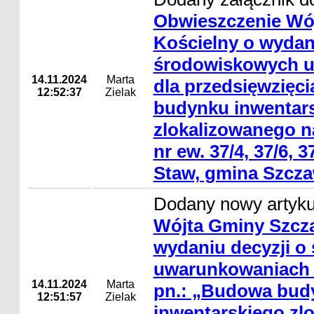
Obwieszczenie Wó
Kościelny o wydani
środowiskowych 
14.11.2024
Marta
dla przedsięwzięc
12:52:37
Zielak
budynku inwentar
zlokalizowanego na
nr ew. 37/4, 37/6, 3
Staw, gmina Szcza
Dodany nowy artyk
Wójta Gminy Szcza
wydaniu decyzji o
uwarunkowaniach d
14.11.2024
Marta
pn.: „Budowa bud
12:51:57
Zielak
inwentarskiego zl