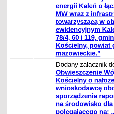
energii Kaleń o łą
MW wraz z infrastr
towarzyszącą w ob
ewidencyjnym Kaleń
78/4, 60 i 119, gm
Kościelny, powiat 
mazowieckie.”
Dodany załącznik do
Obwieszczenie Wó
Kościelny o nałoż
wnioskodawcę ob
sporządzenia rapo
na środowisko dla
polegającego na: 