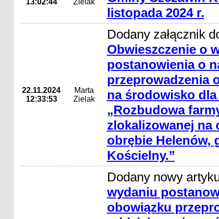
13:02:44
Zielak
listopada 2024 r.
Dodany załącznik do
Obwieszczenie o 
postanowienia o n
przeprowadzenia o
22.11.2024
Marta
na środowisko dla
12:33:53
Zielak
„Rozbudowa farmy 
zlokalizowanej na 
obrębie Helenów, 
Kościelny.”
Dodany nowy artyk
wydaniu postanowi
obowiązku przepr