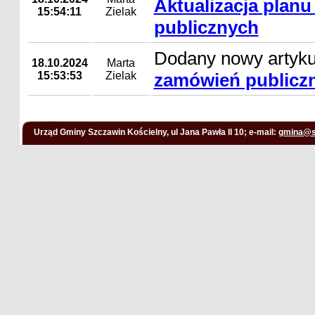
Aktualizacja plan
15:54:11
Zielak
publicznych
Dodany nowy artyk
18.10.2024
Marta
15:53:53
Zielak
zamówień publicz
Urząd Gminy Szczawin Kościelny, ul Jana Pawła II 10; e-mail:
gmina@s