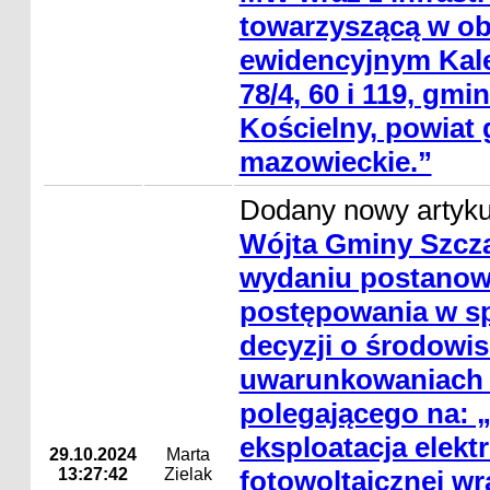
towarzyszącą w ob
ewidencyjnym Kaleń
78/4, 60 i 119, gm
Kościelny, powiat 
mazowieckie.”
Dodany nowy artyk
Wójta Gminy Szcza
wydaniu postanowi
postępowania w s
decyzji o środowi
uwarunkowaniach d
polegającego na: 
eksploatacja elekt
29.10.2024
Marta
13:27:42
Zielak
fotowoltaicznej w