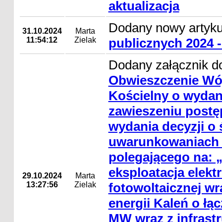
aktualizacja
Dodany nowy artyk
31.10.2024
Marta
11:54:12
Zielak
publicznych 2024 -
Dodany załącznik do
Obwieszczenie Wó
Kościelny o wydan
zawieszeniu postę
wydania decyzji o
uwarunkowaniach d
polegającego na: 
eksploatacja elekt
29.10.2024
Marta
13:27:56
Zielak
fotowoltaicznej w
energii Kaleń o łą
MW wraz z infrastr