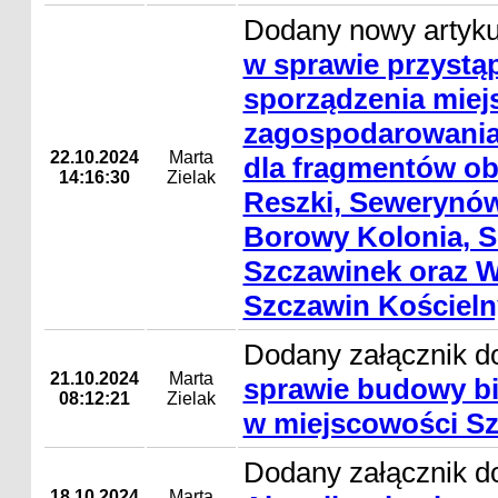
Dodany nowy artyk
w sprawie przystą
sporządzenia mie
zagospodarowania
22.10.2024
Marta
dla fragmentów ob
14:16:30
Zielak
Reszki, Sewerynów
Borowy Kolonia, S
Szczawinek oraz W
Szczawin Kościeln
Dodany załącznik d
21.10.2024
Marta
sprawie budowy bi
08:12:21
Zielak
w miejscowości S
Dodany załącznik do
18.10.2024
Marta