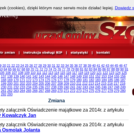
zek (cookies), dzięki którym nasz serwis może działać lepiej.
Dowiedz s
9
20
21
22
23
24
25
26
27
28
29
30
31
32
33
34
35
36
37
38
39
40
41
42
43
44
45
46
47
63
64
65
66
67
68
69
70
71
72
73
74
75
76
77
78
79
80
81
82
83
84
85
86
87
88
89
90
91
105
106
107
108
109
110
111
112
113
114
115
116
117
118
119
120
121
122
123
124
125
137
138
139
140
141
142
143
144
145
146
147
148
149
150
151
152
153
154
155
156
168
169
170
171
172
173
174
175
176
177
178
179
180
181
182
183
184
185
186
187
199
200
201
202
203
204
205
206
207
208
209
210
211
212
213
214
215
216
217
218
230
231
232
233
234
235
236
237
238
239
240
241
242
243
244
245
246
247
248
249
261
262
263
264
265
266
267
268
269
270
271
272
273
274
275
276
277
278
279
280
292
293
Zmiana
ty załącznik Oświadczenie majątkowe za 2014r. z artykułu
 Kowalczyk Jan
ty załącznik Oświadczenie majątkowe za 2014r. z artykułu
 Osmolak Jolanta