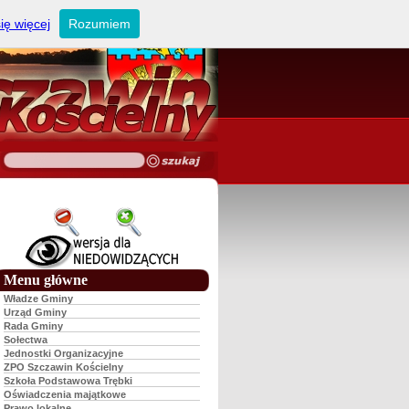
ię więcej
Rozumiem
Menu główne
Władze Gminy
Urząd Gminy
Rada Gminy
Sołectwa
Jednostki Organizacyjne
ZPO Szczawin Kościelny
Szkoła Podstawowa Trębki
Oświadczenia majątkowe
Prawo lokalne