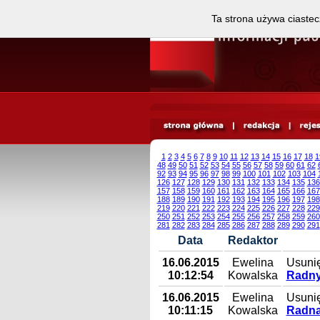
Ta strona używa ciastec
1
2
3
4
5
6
7
8
9
10
11
12
13
14
15
16
17
18
1
48
49
50
51
52
53
54
55
56
57
58
59
60
61
62
92
93
94
95
96
97
98
99
100
101
102
103
104
126
127
128
129
130
131
132
133
134
135
136
157
158
159
160
161
162
163
164
165
166
167
188
189
190
191
192
193
194
195
196
197
198
219
220
221
222
223
224
225
226
227
228
229
250
251
252
253
254
255
256
257
258
259
260
281
282
283
284
285
286
287
288
289
290
291
Data
Redaktor
16.06.2015
Ewelina
Usunię
10:12:54
Kowalska
Radny
16.06.2015
Ewelina
Usunię
10:11:15
Kowalska
Radna