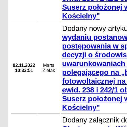
Suserz położonej 
Kościelny"
Dodany nowy artyk
wydaniu postanowi
postępowania w s
decyzji o środowi
uwarunkowaniach d
02.11.2022
Marta
10:33:51
Zielak
polegającego na „b
fotowoltaicznej na 
ewid. 238 i 242/1 
Suserz położonej 
Kościelny"
Dodany załącznik do