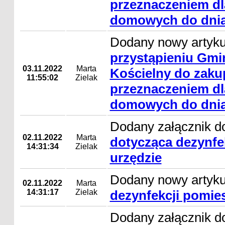
przeznaczeniem d
domowych do dnia 
Dodany nowy artyk
przystąpieniu Gmi
03.11.2022
Marta
Kościelny do zakup
11:55:02
Zielak
przeznaczeniem d
domowych do dnia 
Dodany załącznik d
02.11.2022
Marta
dotycząca dezynfe
14:31:34
Zielak
urzędzie
Dodany nowy artyk
02.11.2022
Marta
14:31:17
Zielak
dezynfekcji pomie
Dodany załącznik do