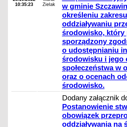
10:35:23
Zielak
w gminie Szczawin
określeniu zakresu
oddziaływaniu prz
środowisko, który
sporządzony zgodni
o udostępnianiu in
środowisku i jego 
społeczeństwa w o
oraz o ocenach od
środowisko.
Dodany załącznik do
Postanowienie stw
obowiązek przepr
oddziaływania na 