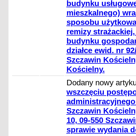
budynku usługowe
mieszkalnego) wra
sposobu użytkowa
remizy strażackiej,
budynku gospodar
działce ewid. nr 92
Szczawin Kościeln
Kościelny.
Dodany nowy artyk
wszczęciu postęp
administracyjnego
Szczawin Kościelny
10, 09-550 Szczaw
sprawie wydania de