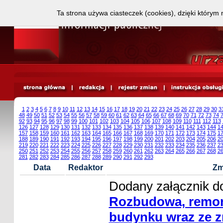
Ta strona używa ciasteczek (cookies), dzięki którym 
1
2
3
4
5
6
7
8
9
10
11
12
13
14
15
16
17
18
19
20
21
22
23
24
25
26
27
28
29
30
3
48
49
50
51
52
53
54
55
56
57
58
59
60
61
62
63
64
65
66
67
68
69
70
71
72
73
74
92
93
94
95
96
97
98
99
100
101
102
103
104
105
106
107
108
109
110
111
112
113
126
127
128
129
130
131
132
133
134
135
136
137
138
139
140
141
142
143
144
1
157
158
159
160
161
162
163
164
165
166
167
168
169
170
171
172
173
174
175
1
188
189
190
191
192
193
194
195
196
197
198
199
200
201
202
203
204
205
206
2
219
220
221
222
223
224
225
226
227
228
229
230
231
232
233
234
235
236
237
2
250
251
252
253
254
255
256
257
258
259
260
261
262
263
264
265
266
267
268
2
281
282
283
284
285
286
287
288
289
290
291
292
293
Data
Redaktor
Zm
Dodany załącznik do
Rozbudowa, remon
budynku wraz ze 