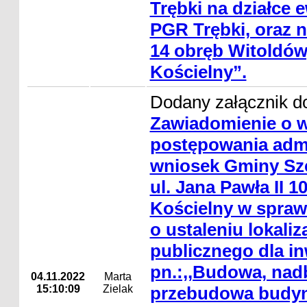
Trębki na działce e
PGR Trębki, oraz n
14 obręb Witoldów
Kościelny”.
Dodany załącznik do
Zawiadomienie o 
postępowania admi
wniosek Gminy Szc
ul. Jana Pawła II 1
Kościelny w spraw
o ustaleniu lokaliz
publicznego dla in
pn.:,,Budowa, nad
04.11.2022
Marta
15:10:09
Zielak
przebudowa budyn