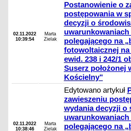
Postanowienie o z
postępowania w s
decyzji o środowi
uwarunkowaniach d
02.11.2022
Marta
10:39:54
Zielak
polegającego na „b
fotowoltaicznej na 
ewid. 238 i 242/1 
Suserz położonej 
Kościelny"
Edytowano artykuł
zawieszeniu postę
wydania decyzji o
uwarunkowaniach d
02.11.2022
Marta
polegającego na „b
10:38:46
Zielak