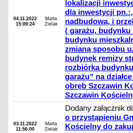
lokalizacji inwesty
dla inwestycji pn.
04.11.2022
Marta
nadbudowa, i prz
15:09:24
Zielak
( garażu, budynku
budynku mieszkaln
zmianą sposobu u
budynek remizy str
rozbiórka budynku
garażu” na działce 
obręb Szczawin Ko
Szczawin Kościeln
Dodany załącznik d
o przystąpieniu G
03.11.2022
Marta
Kościelny do zakup
11:56:00
Zielak