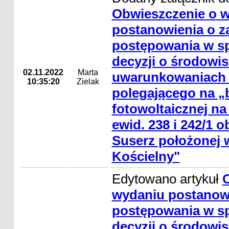
Obwieszczenie o 
postanowienia o z
postępowania w s
decyzji o środowi
02.11.2022
Marta
uwarunkowaniach d
10:35:20
Zielak
polegającego na „b
fotowoltaicznej na 
ewid. 238 i 242/1 
Suserz położonej 
Kościelny"
Edytowano artykuł
wydaniu postanowi
postępowania w s
decyzji o środowi