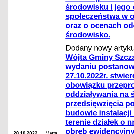
środowisku i jego 
społeczeństwa w o
oraz o ocenach od
środowisko.
Dodany nowy artyk
Wójta Gminy Szcza
wydaniu postanowi
27.10.2022r. stwie
obowiązku przepr
oddziaływania na 
przedsięwzięcia p
budowie instalacji
terenie działek o nr
obręb ewidencyjny
28.10.2022
Marta