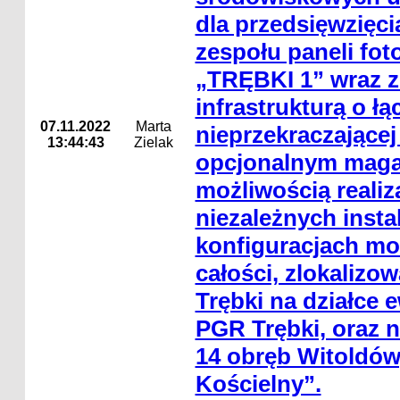
dla przedsięwzięc
zespołu paneli fot
„TRĘBKI 1” wraz z
infrastrukturą o ł
07.11.2022
Marta
nieprzekraczającej
13:44:43
Zielak
opcjonalnym magaz
możliwością realiz
niezależnych insta
konfiguracjach mo
całości, zlokalizo
Trębki na działce e
PGR Trębki, oraz n
14 obręb Witoldów
Kościelny”.