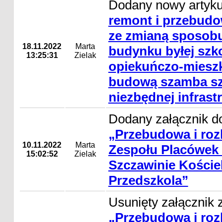
Dodany nowy artyk
remont i przebud
ze zmianą sposob
18.11.2022
Marta
budynku byłej szk
13:25:31
Zielak
opiekuńczo-mieszk
budową szamba sz
niezbędnej infrast
Dodany załącznik do
„Przebudowa i ro
10.11.2022
Marta
Zespołu Placówek
15:02:52
Zielak
Szczawinie Koście
Przedszkola”
Usunięty załącznik z
„Przebudowa i ro