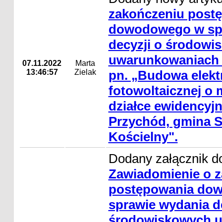
zakończeniu post
dowodowego w sp
decyzji o środowi
uwarunkowaniach d
07.11.2022
Marta
13:46:57
Zielak
pn. „Budowa elekt
fotowoltaicznej o
działce ewidencyjn
Przychód, gmina 
Kościelny".
Dodany załącznik do
Zawiadomienie o 
postępowania do
sprawie wydania de
środowiskowych 