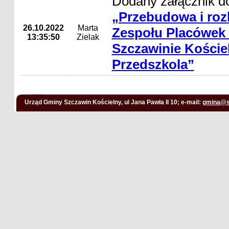
Dodany załącznik do
„Przebudowa i ro
26.10.2022
Marta
Zespołu Placówek
13:35:50
Zielak
Szczawinie Koście
Przedszkola”
Urząd Gminy Szczawin Kościelny, ul Jana Pawła II 10; e-mail:
gmina@s