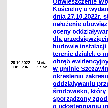
Obwieszczenie Wó
Kościelny o wydan
dnia 27.10.2022r. 
nałożenie obowiąz
oceny oddziaływan
dla przedsięwzięci
budowie instalacji
terenie działek o nr
obręb ewidencyjny
28.10.2022
Marta
10:35:36
Zielak
w gminie Szczawin
określeniu zakresu
oddziaływaniu prz
środowisko, który
sporządzony zgodni
o udostępnianiu in