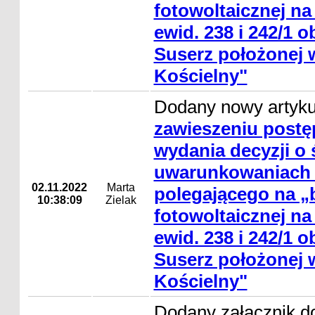
fotowoltaicznej na 
ewid. 238 i 242/1 
Suserz położonej 
Kościelny"
Dodany nowy artyk
zawieszeniu postę
wydania decyzji o
uwarunkowaniach d
02.11.2022
Marta
polegającego na „b
10:38:09
Zielak
fotowoltaicznej na 
ewid. 238 i 242/1 
Suserz położonej 
Kościelny"
Dodany załącznik do