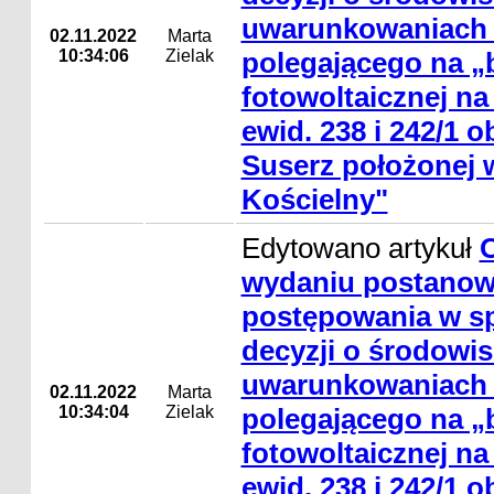
uwarunkowaniach d
02.11.2022
Marta
10:34:06
Zielak
polegającego na „b
fotowoltaicznej na 
ewid. 238 i 242/1 
Suserz położonej 
Kościelny"
Edytowano artykuł
wydaniu postanowi
postępowania w s
decyzji o środowi
uwarunkowaniach d
02.11.2022
Marta
10:34:04
Zielak
polegającego na „b
fotowoltaicznej na 
ewid. 238 i 242/1 