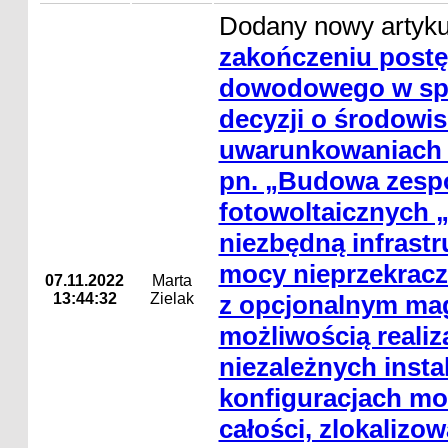
Dodany nowy artyk
zakończeniu post
dowodowego w sp
decyzji o środowi
uwarunkowaniach d
pn. „Budowa zespo
fotowoltaicznych 
niezbędną infrastr
mocy nieprzekracz
07.11.2022
Marta
13:44:32
Zielak
z opcjonalnym mag
możliwością realiz
niezależnych insta
konfiguracjach mo
całości, zlokalizo