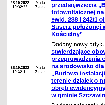
28.10.2022
Marta
przedsięwzięcia „B
10:32:33
Zielak
fotowoltaicznej na 
ewid. 238 i 242/1 
Suserz położonej 
Kościelny”
Dodany nowy artyk
stwierdzające obo
przeprowadzenia o
na środowisko dla
28.10.2022
Marta
10:32:11
Zielak
„Budowa instalacji
terenie działek o nr
obręb ewidencyjny
w gminie Szczawin