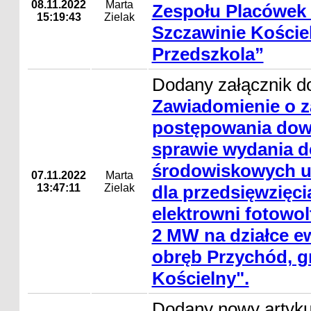
08.11.2022
Marta
Zespołu Placówek
15:19:43
Zielak
Szczawinie Koście
Przedszkola”
Dodany załącznik do
Zawiadomienie o 
postępowania do
sprawie wydania de
środowiskowych 
07.11.2022
Marta
13:47:11
Zielak
dla przedsięwzięc
elektrowni fotowol
2 MW na działce ew
obręb Przychód, 
Kościelny".
Dodany nowy artyk