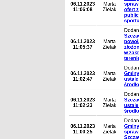
06.11.2023
Marta
spraw
11:06:08
Zielak
ofert 
public
sportu
Dodany
Szczaw
06.11.2023
Marta
powoł
11:05:37
Zielak
złożon
w zakr
tereni
Dodany
06.11.2023
Marta
Gminy 
11:02:47
Zielak
ustal
środk
Dodany
06.11.2023
Marta
Szczaw
11:02:23
Zielak
ustal
środk
Dodany
06.11.2023
Marta
Gminy
11:00:25
Zielak
spraw
Szcza