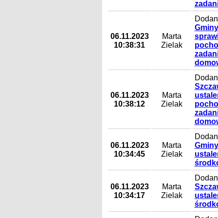
zadan
Dodany
Gminy 
06.11.2023
Marta
spraw
10:38:31
Zielak
pocho
zadan
domo
Dodany
Szczaw
06.11.2023
Marta
ustal
10:38:12
Zielak
pocho
zadan
domo
Dodany
06.11.2023
Marta
Gminy 
10:34:45
Zielak
ustal
środk
Dodany
06.11.2023
Marta
Szczaw
10:34:17
Zielak
ustal
środk