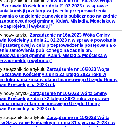
 załącznik do artykułu
Zarządzenie nr 16a/2023 Wójta
Szczawin Kościelny z dnia 21.02.2023 r. w sprawie
nia komisji przetargowej w celu przeprowadzenia
wania o udzielenie zamówienia publicznego na zadnie
rzebudowa drogi gminnej Kaleń, Misiadla, Mościska w
e zaprojektuj i wybuduj"
 nowy artykuł
Zarządzenie nr 16a/2023 Wójta Gminy
in Kościelny z dnia 21.02.2023 r. w sprawie powołania
i przetargowej w celu przeprowadzenia postęowania o
enie zamówienia publicznego na zadnie pn.
udowa drogi gminnej Kaleń, Misiadla, Mościska w
e zaprojektuj i wybuduj"
 załącznik do artykułu
Zarządzenie nr 16/2023 Wójta
Szczawin Kościelny z dnia 22 lutego 2023 roku w
ie dokonania zmiany planu finansowego Urzędu Gminy
win Koscielny na 2023 rok
 nowy artykuł
Zarządzenie nr 16/2023 Wójta Gminy
in Kościelny z dnia 22 lutego 2023 roku w sprawie
ania zmiany planu finansowego Urzędu Gminy
win Koscielny na 2023 rok
 załącznik do artykułu
Zarządzenie nr 15/2023 Wójta
w Szczawinie Kościelnym z dnia 31 stycznia 2023 r. w