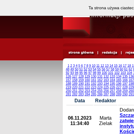
Ta strona używa ciastec
1
2
3
4
5
6
7
8
9
10
11
12
13
14
15
16
17
18
1
48
49
50
51
52
53
54
55
56
57
58
59
60
61
62
92
93
94
95
96
97
98
99
100
101
102
103
104
126
127
128
129
130
131
132
133
134
135
136
157
158
159
160
161
162
163
164
165
166
167
188
189
190
191
192
193
194
195
196
197
198
219
220
221
222
223
224
225
226
227
228
229
250
251
252
253
254
255
256
257
258
259
260
281
282
283
284
285
286
287
288
289
290
291
Data
Redaktor
Dodany
Szczaw
06.11.2023
Marta
zatwi
11:34:40
Zielak
instyt
Koście