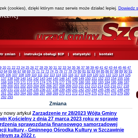
zek (cookies), dzięki którym nasz serwis może działać lepiej.
Dowiedz s
9
20
21
22
23
24
25
26
27
28
29
30
31
32
33
34
35
36
37
38
39
40
41
42
43
44
45
46
47
63
64
65
66
67
68
69
70
71
72
73
74
75
76
77
78
79
80
81
82
83
84
85
86
87
88
89
90
91
105
106
107
108
109
110
111
112
113
114
115
116
117
118
119
120
121
122
123
124
125
137
138
139
140
141
142
143
144
145
146
147
148
149
150
151
152
153
154
155
156
168
169
170
171
172
173
174
175
176
177
178
179
180
181
182
183
184
185
186
187
199
200
201
202
203
204
205
206
207
208
209
210
211
212
213
214
215
216
217
218
230
231
232
233
234
235
236
237
238
239
240
241
242
243
244
245
246
247
248
249
261
262
263
264
265
266
267
268
269
270
271
272
273
274
275
276
277
278
279
280
292
293
Zmiana
 nowy artykuł
Zarządzenie nr 28/2023 Wójta Gminy
in Kościelny z dnia 27 marca 2023 roku w sprawie
erdzenia sprawozdania finansowego samorządowej
ucji kultury - Gminnego Ośrodka Kultury w Szczawinie
lnym za 2022 r.