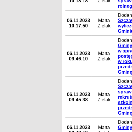
10:18:18
Zielak
sprawi
rolne
Dodany
06.11.2023
Marta
Szczaw
10:17:50
Zielak
wylicz
Gmini
Dodany
Gminy 
w spr
06.11.2023
Marta
postę
09:46:10
Zielak
w rok
przed
Gminę
Dodany
Szczaw
spraw
06.11.2023
Marta
rekru
09:45:38
Zielak
szkol
przed
Gminę
Dodany
06.11.2023
Marta
Gminy 