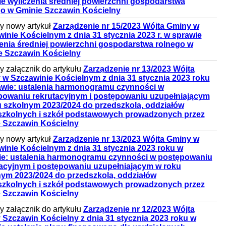
e wyliczenia średniej powierzchni gospodarstwa
go w Gminie Szczawin Kościelny
 nowy artykuł
Zarządzenie nr 15/2023 Wójta Gminy w
inie Kościelnym z dnia 31 stycznia 2023 r. w sprawie
enia średniej powierzchni gospodarstwa rolnego w
e Szczawin Kościelny
 załącznik do artykułu
Zarządzenie nr 13/2023 Wójta
w Szczawinie Kościelnym z dnia 31 stycznia 2023 roku
awie: ustalenia harmonogramu czynności w
powaniu rekrutacyjnym i postępowaniu uzupełniającym
u szkolnym 2023/2024 do przedszkola, oddziałów
szkolnych i szkół podstawowych prowadzonych przez
 Szczawin Kościelny
 nowy artykuł
Zarządzenie nr 13/2023 Wójta Gminy w
inie Kościelnym z dnia 31 stycznia 2023 roku w
ie: ustalenia harmonogramu czynności w postępowaniu
tacyjnym i postępowaniu uzupełniającym w roku
nym 2023/2024 do przedszkola, oddziałów
szkolnych i szkół podstawowych prowadzonych przez
 Szczawin Kościelny
 załącznik do artykułu
Zarządzenie nr 12/2023 Wójta
Szczawin Kościelny z dnia 31 stycznia 2023 roku w