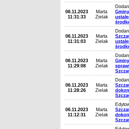
Dodany
06.11.2023
Marta
Gminy 
11:31:33
Zielak
ustal
środk
Dodany
06.11.2023
Marta
Szczaw
11:31:03
Zielak
ustal
środk
Dodany
06.11.2023
Marta
Gminy
11:29:08
Zielak
spraw
Szcza
Dodany
06.11.2023
Marta
Szczaw
11:28:26
Zielak
dokon
Szcza
Edytow
06.11.2023
Marta
Szczaw
11:12:31
Zielak
dokon
Szcza
Edytow