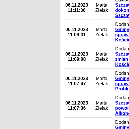
06.11.2023
Marta
Szczaw
11:11:36
Zielak
dokon
Szcza
Dodany
06.11.2023
Marta
Gminy
11:09:31
Zielak
spraw
Koście
Dodany
06.11.2023
Marta
Szczaw
11:09:08
Zielak
zmian
Koście
Dodany
06.11.2023
Marta
Gminy
11:07:47
Zielak
spraw
Probl
Dodany
06.11.2023
Marta
Szczaw
11:07:36
Zielak
powoł
Alkoh
Dodany
Gminy