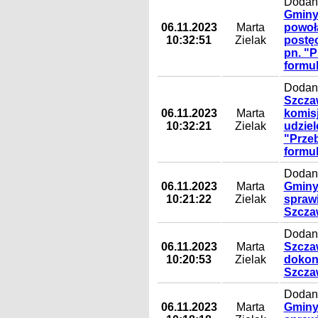
Dodany
Gminy 
06.11.2023
Marta
powoła
10:32:51
Zielak
postęo
pn. "P
formul
Dodany
Szczaw
06.11.2023
Marta
komisj
10:32:21
Zielak
udziel
"Przeb
formul
Dodany
06.11.2023
Marta
Gminy 
10:21:22
Zielak
spraw
Szcza
Dodany
06.11.2023
Marta
Szczaw
10:20:53
Zielak
dokon
Szcza
Dodany
06.11.2023
Marta
Gminy 