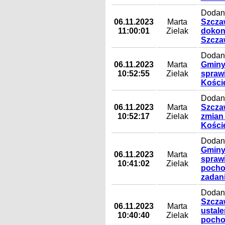
Dodany
06.11.2023
Marta
Szczaw
11:00:01
Zielak
dokon
Szcza
Dodany
06.11.2023
Marta
Gminy
10:52:55
Zielak
spraw
Koście
Dodany
06.11.2023
Marta
Szczaw
10:52:17
Zielak
zmian
Koście
Dodany
Gminy 
06.11.2023
Marta
spraw
10:41:02
Zielak
pocho
zadan
Dodany
Szczaw
06.11.2023
Marta
ustal
10:40:40
Zielak
pocho