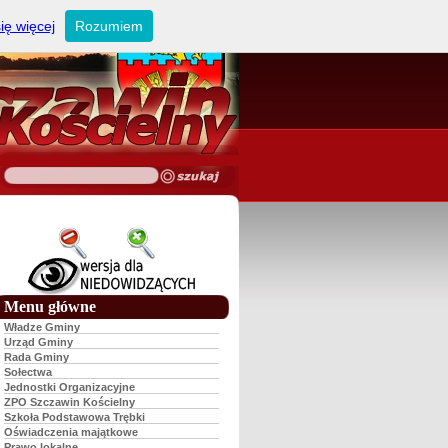
ię więcej
Rozumiem
Menu główne
Władze Gminy
Urząd Gminy
Rada Gminy
Sołectwa
Jednostki Organizacyjne
ZPO Szczawin Kościelny
Szkoła Podstawowa Trębki
Oświadczenia majątkowe
Prawo lokalne