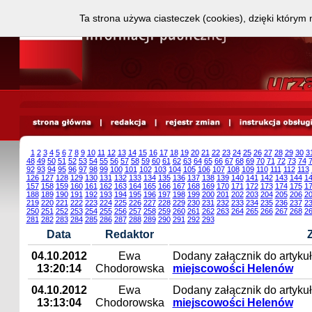
Ta strona używa ciasteczek (cookies), dzięki którym 
1
2
3
4
5
6
7
8
9
10
11
12
13
14
15
16
17
18
19
20
21
22
23
24
25
26
27
28
29
30
3
48
49
50
51
52
53
54
55
56
57
58
59
60
61
62
63
64
65
66
67
68
69
70
71
72
73
74
92
93
94
95
96
97
98
99
100
101
102
103
104
105
106
107
108
109
110
111
112
113
126
127
128
129
130
131
132
133
134
135
136
137
138
139
140
141
142
143
144
1
157
158
159
160
161
162
163
164
165
166
167
168
169
170
171
172
173
174
175
1
188
189
190
191
192
193
194
195
196
197
198
199
200
201
202
203
204
205
206
2
219
220
221
222
223
224
225
226
227
228
229
230
231
232
233
234
235
236
237
2
250
251
252
253
254
255
256
257
258
259
260
261
262
263
264
265
266
267
268
2
281
282
283
284
285
286
287
288
289
290
291
292
293
Data
Redaktor
04.10.2012
Ewa
Dodany załącznik do artyku
13:20:14
Chodorowska
miejscowości Helenów
04.10.2012
Ewa
Dodany załącznik do artyku
13:13:04
Chodorowska
miejscowości Helenów