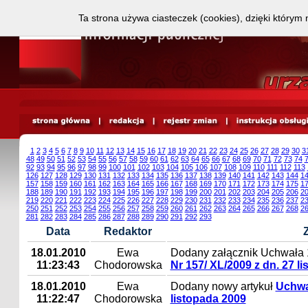
Ta strona używa ciasteczek (cookies), dzięki którym 
1
2
3
4
5
6
7
8
9
10
11
12
13
14
15
16
17
18
19
20
21
22
23
24
25
26
27
28
29
30
3
48
49
50
51
52
53
54
55
56
57
58
59
60
61
62
63
64
65
66
67
68
69
70
71
72
73
74
92
93
94
95
96
97
98
99
100
101
102
103
104
105
106
107
108
109
110
111
112
113
126
127
128
129
130
131
132
133
134
135
136
137
138
139
140
141
142
143
144
1
157
158
159
160
161
162
163
164
165
166
167
168
169
170
171
172
173
174
175
1
188
189
190
191
192
193
194
195
196
197
198
199
200
201
202
203
204
205
206
2
219
220
221
222
223
224
225
226
227
228
229
230
231
232
233
234
235
236
237
2
250
251
252
253
254
255
256
257
258
259
260
261
262
263
264
265
266
267
268
2
281
282
283
284
285
286
287
288
289
290
291
292
293
Data
Redaktor
18.01.2010
Ewa
Dodany załącznik Uchwała 
11:23:43
Chodorowska
Nr 157/ XL/2009 z dn. 27 l
18.01.2010
Ewa
Dodany nowy artykuł
Uchwał
11:22:47
Chodorowska
listopada 2009