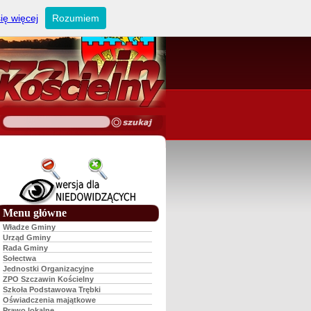
ię więcej
Rozumiem
Menu główne
Władze Gminy
Urząd Gminy
Rada Gminy
Sołectwa
Jednostki Organizacyjne
ZPO Szczawin Kościelny
Szkoła Podstawowa Trębki
Oświadczenia majątkowe
Prawo lokalne