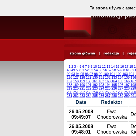
Ta strona używa ciastec
1
2
3
4
5
6
7
8
9
10
11
12
13
14
15
16
17
18
1
48
49
50
51
52
53
54
55
56
57
58
59
60
61
62
92
93
94
95
96
97
98
99
100
101
102
103
104
126
127
128
129
130
131
132
133
134
135
136
157
158
159
160
161
162
163
164
165
166
167
188
189
190
191
192
193
194
195
196
197
198
219
220
221
222
223
224
225
226
227
228
229
250
251
252
253
254
255
256
257
258
259
260
281
282
283
284
285
286
287
288
289
290
291
Data
Redaktor
26.05.2008
Ewa
Do
09:49:07
Chodorowska
26.05.2008
Ewa
Do
09:48:01
Chodorowska
Ki