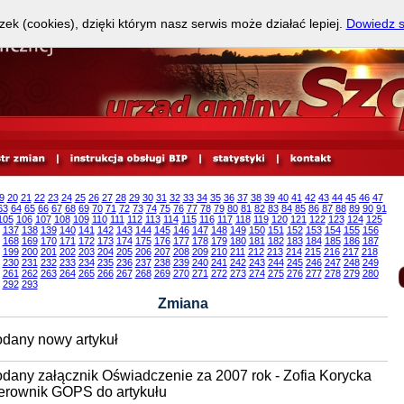
zek (cookies), dzięki którym nasz serwis może działać lepiej.
Dowiedz s
9
20
21
22
23
24
25
26
27
28
29
30
31
32
33
34
35
36
37
38
39
40
41
42
43
44
45
46
47
63
64
65
66
67
68
69
70
71
72
73
74
75
76
77
78
79
80
81
82
83
84
85
86
87
88
89
90
91
105
106
107
108
109
110
111
112
113
114
115
116
117
118
119
120
121
122
123
124
125
137
138
139
140
141
142
143
144
145
146
147
148
149
150
151
152
153
154
155
156
168
169
170
171
172
173
174
175
176
177
178
179
180
181
182
183
184
185
186
187
199
200
201
202
203
204
205
206
207
208
209
210
211
212
213
214
215
216
217
218
230
231
232
233
234
235
236
237
238
239
240
241
242
243
244
245
246
247
248
249
261
262
263
264
265
266
267
268
269
270
271
272
273
274
275
276
277
278
279
280
292
293
Zmiana
dany nowy artykuł
dany załącznik Oświadczenie za 2007 rok - Zofia Korycka
erownik GOPS do artykułu